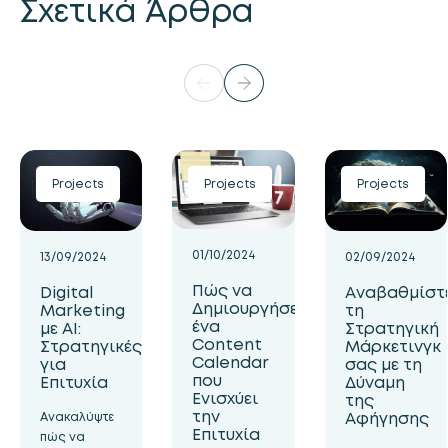
Σχετικά Άρθρα
Projects
Projects
Projects
01/10/2024
13/09/2024
02/09/2024
Πώς να
Digital
Αναβαθμίστ
Δημιουργήσετε
Marketing
τη
ένα
με AI:
Στρατηγική
Content
Στρατηγικές
Μάρκετινγκ
Calendar
για
σας με τη
που
Επιτυχία
Δύναμη
Ενισχύει
της
την
Αφήγησης
Ανακαλύψτε
Επιτυχία
πώς να