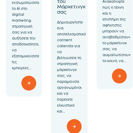
του
Ανακαλύψτε
ενσωματώσετε
Μάρκετινγκ
πώς η τέχνη
τo AI στη
σας
και η
digital
επιστήμη της
marketing
Δημιουργήστε
αφήγησης
στρατηγική
ένα
μπορούν να
σας για να
αποτελεσματικό
αναβαθμίσουν
αυξήσετε την
content
το μάρκετινγκ
αποδοτικότητα,
calenda για
σας, να
να
να
αιχμαλωτίσουν
εξατομικεύσετε
βελτιώσετε τη
το κοινό, να...
τις
στρατηγική
εμπειρίες...
μάρκετινγκ
σας, να
παραμείνετε
οργανωμένοι
και να
παρέχετε
ελκυστικό
και...