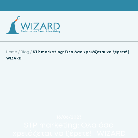
Skip
to
content
Home
/
Blog
/
STP marketing: Όλα όσα χρειάζεται να ξέρετε! |
WIZARD
16/06/2023
STP marketing: Όλα όσα
χρειάζεται να ξέρετε! | WIZARD