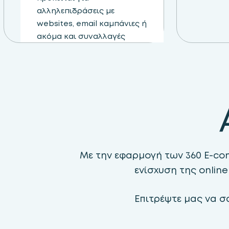
αλληλεπιδράσεις με
websites, email καμπάνιες ή
ακόμα και συναλλαγές
εκτός σύνδεσης, τα
εργαλεία μας συλλέγουν
απρόσκοπτα τα δεδομένα
που χρειάζεστε για να
κατανοήσετε καλύτερα το
κοινό σας.
Με την εφαρμογή των 360 E-co
ενίσχυση της onlin
Επιτρέψτε μας να σ