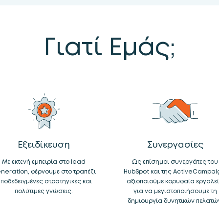
Γιατί Εμάς;
Εξειδίκευση
Συνεργασίες
Με εκτενή εμπειρία στο lead
Ως επίσημοι συνεργάτες του
neration, φέρνουμε στο τραπέζι
HubSpot και της ActiveCampai
ποδεδειγμένες στρατηγικές και
αξιοποιούμε κορυφαία εργαλε
πολύτιμες γνώσεις.
για να μεγιστοποιήσουμε τη
δημιουργία δυνητικών πελατώ