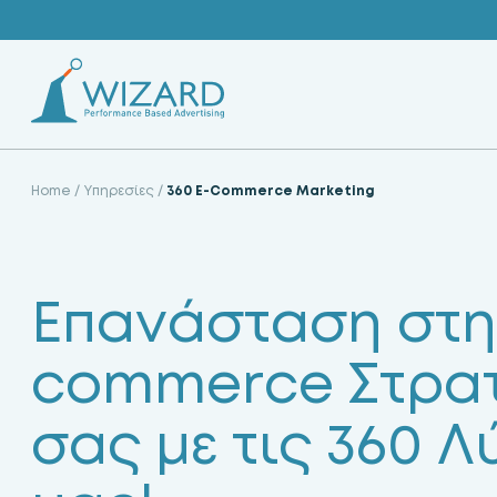
Skip
to
content
Home
/
Υπηρεσίες
/
360 E-Commerce Marketing
Επανάσταση στη
commerce Στρατ
σας με τις 360 Λ