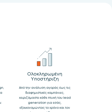
Ολοκληρωμένη
Υποστήριξη
gn,
Από την ανάλυση αγοράς έως τις
ία
διαφημιστικές καμπάνιες,
χειριζόμαστε κάθε πτυχή του lead
ν.
generation για εσάς,
εξοικονομώντας το χρόνο και τον