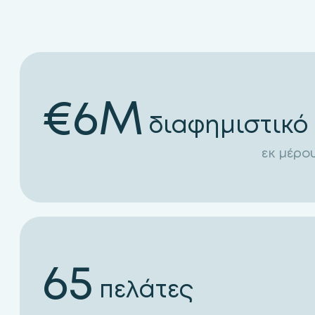
€
6
M
διαφημιστικό
εκ μέρο
65
πελάτες