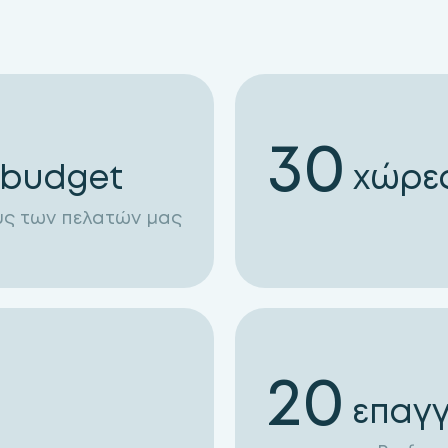
30
 budget
χώρε
υς των πελατών μας
20
επαγγ