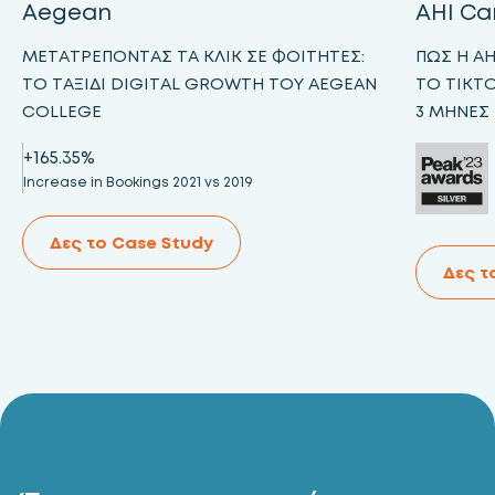
Aegean
AHI Ca
ΜΕΤΑΤΡΈΠΟΝΤΑΣ ΤΑ ΚΛΙΚ ΣΕ ΦΟΙΤΗΤΈΣ:
ΠΏΣ Η A
ΤΟ ΤΑΞΊΔΙ DIGITAL GROWTH ΤΟΥ AEGEAN
ΤΟ TIKTO
COLLEGE
3 ΜΉΝΕΣ
+165.35%
Increase in Bookings 2021 vs 2019
Δες το Case Study
Δες τ