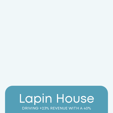
L
a
p
i
n
H
o
u
s
e
DRIVING +23% REVENUE WITH A 40%