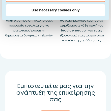
Συνεργασίες
Ολοκληρωμένη
Υποστήριξη
Use necessary cookies only
Ως επίσημοι συνεργάτες του
HubSpot και της
Από την ανάλυση αγοράς έως
ActiveCampaign, αξιοποιούμε
τις διαφημιστικές καμπάνιες,
κορυφαία εργαλεία για να
χειριζόμαστε κάθε πτυχή του
μεγιστοποιήσουμε τη
lead generation για εσάς,
δημιουργία δυνητικών πελατών.
εξοικονομώντας το χρόνο και
τον κόπο της ομάδας σας.
Εμπιστευτείτε μας για την
ανάπτυξη της επιχείρησής
σας