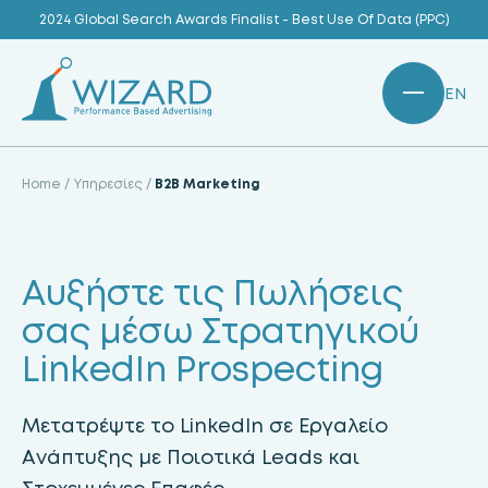
Skip
2024 Global Search Awards Finalist - Best Use Of Data (PPC)
to
content
EN
Home
/
Υπηρεσίες
/
B2B Marketing
Αυξήστε τις Πωλήσεις
σας μέσω Στρατηγικού
LinkedIn Prospecting
Μετατρέψτε το LinkedIn σε Εργαλείο
Ανάπτυξης με Ποιοτικά Leads και