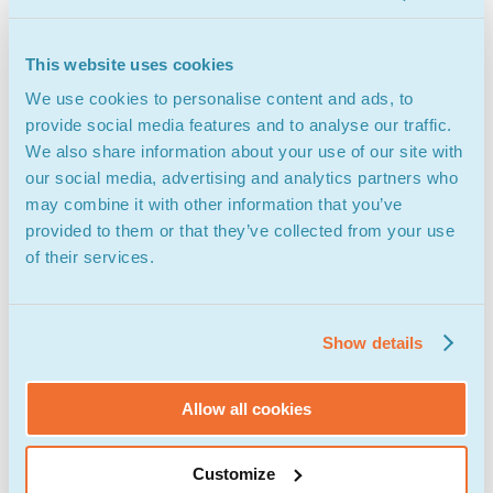
Γιατί Εμάς;
This website uses cookies
We use cookies to personalise content and ads, to
provide social media features and to analyse our traffic.
We also share information about your use of our site with
our social media, advertising and analytics partners who
may combine it with other information that you’ve
Εξατομικευμένη
Εξειδίκευση
provided to them or that they’ve collected from your use
Προσέγγιση
Με εκτενή εμπειρία στο lead
of their services.
Προσαρμόζουμε κάθε πτυχή
generation, φέρνουμε στο
της υπηρεσίας μας ώστε να
τραπέζι αποδεδειγμένες
ανταποκρίνεται ειδικά στις
στρατηγικές και πολύτιμες
Show details
ανάγκες της επιχείρησής σας.
γνώσεις.
Allow all cookies
Customize