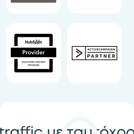
τόχρονη ενίσχυση 