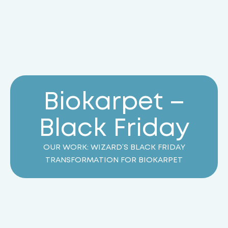
B
i
o
k
a
r
p
e
t
–
B
l
a
c
k
F
r
i
d
a
y
OUR WORK: WIZARD’S BLACK FRIDAY
TRANSFORMATION FOR BIOKARPET