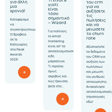
για άλλη
του crm
γιατί
μια
για να
είναι
χρονιά!
αυξήσετε
τόσο
τις
σημαντικό
Καταφέραμε
πωλήσεις
– Wizard
και να
να
μειώσετε
συγκεντρώσουμε
Για πολλούς
το churn
12 Bραβεία
το email
rate
σε 16
marketing
Κατηγορίες
είναι απ' τα
Αξιοποιήστε
στα Peak
αποτελεσματικότερα
τα δεδομένα
Awards
είδη
του CRM για
2023!
μάρκετινγκ.
αύξηση των
Τι περιέχει
πωλήσεων
όμως
και μείωση
ακριβώς και
του ρυθμού
πώς ξεκινάτε;
αποχώρησης.
Δείτε στο...
Ανακαλύψτε
αποτελεσματικές
στρατηγικές
εδώ!