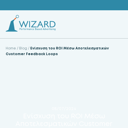
Skip
to
content
Home
/
Blog
/
Ενίσχυση του ROI Mέσω Aποτελεσματικών
Customer Feedback Loops
08/07/2024
Ενίσχυση του ROI Mέσω
Aποτελεσματικών Customer