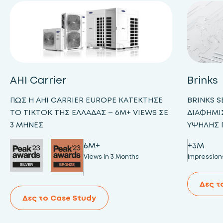
AHI Carrier
Brinks
ΠΏΣ Η AHI CARRIER EUROPE ΚΑΤΈΚΤΗΣΕ
BRINKS 
ΤΟ TIKTOK ΤΗΣ ΕΛΛΆΔΑΣ – 6M+ VIEWS ΣΕ
ΔΙΑΦΗΜΊ
3 ΜΉΝΕΣ
ΥΨΗΛΉΣ 
6M+
+3M
Views in 3 Months
Impression
Δες τ
Δες το Case Study