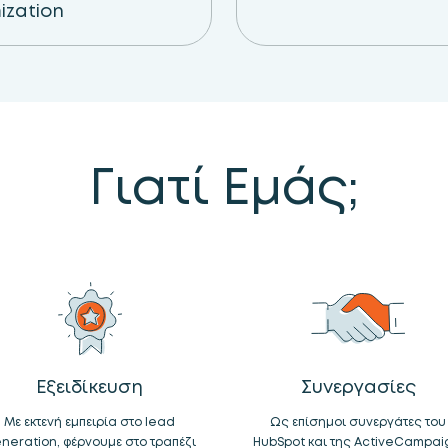
ization
Γιατί Εμάς;
Εξειδίκευση
Συνεργασίες
Με εκτενή εμπειρία στο lead
Ως επίσημοι συνεργάτες του
neration, φέρνουμε στο τραπέζι
HubSpot και της ActiveCampai