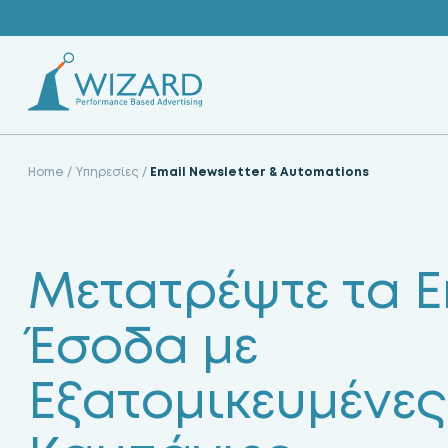
Skip
to
content
Home
/
Υπηρεσίες
/
Email Newsletter & Automations
Μετατρέψτε τα E
Έσοδα με
Εξατομικευμένες