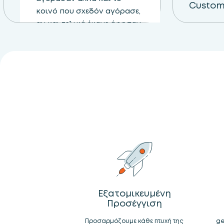
Custom
κοινό που σχεδόν αγόρασε,
αν και τελικά έκανε άφησαν
το καλάθι τους ή γενικά
όσους αντέδρασαν με τη
σελίδα. Τα Email chains
είναι ιδανικά για να
τονήσουν την
δραστηριότητα των
πελατών και να ενισχύσουν
την πίστη τους στο brand.
Εξατομικευμένη
Προσέγγιση
Προσαρμόζουμε κάθε πτυχή της
ge