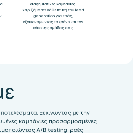
ία
διαφημιστικές καμπάνιες,
χειριζόμαστε κάθε πτυχή του lead
ν.
generation για εσάς,
εξοικονομώντας το χρόνο και τον
κόπο της ομάδας σας.
με
ποτελέσματα. Ξεκινώντας με την
ευμένες καμπάνιες προσαρμοσμένες
ιμοποιώντας A/B testing, ροές