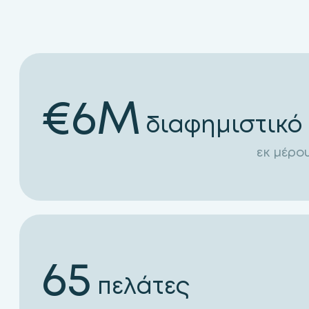
€
6
M
διαφημιστικό
εκ μέρο
65
πελάτες