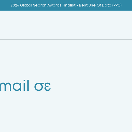
2024 Global Search Awards Finalist - Best Use Of Data (PPC)
mail σε