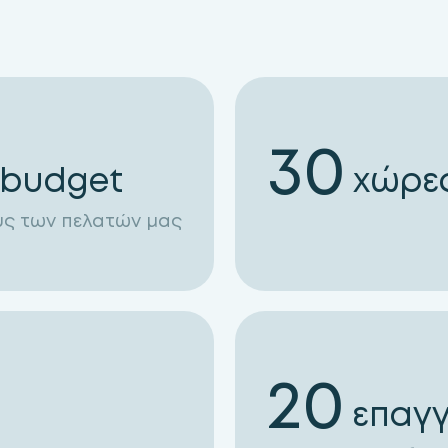
30
 budget
χώρε
υς των πελατών μας
20
επαγγ