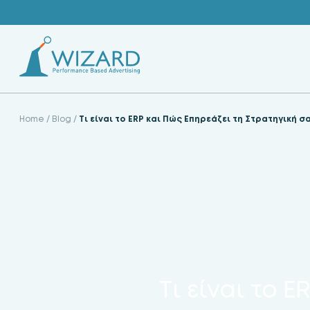
Skip
to
content
Home
/
Blog
/
Τι είναι το ERP και Πώς Επηρεάζει τη Στρατηγική σ
Τι είναι το 