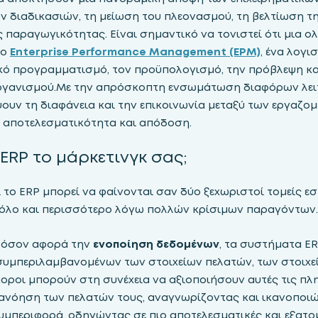
ν διαδικασιών, τη μείωση του πλεονασμού, τη βελτίωση τ
 παραγωγικότητας. Είναι σημαντικό να τονιστεί ότι μια 
το
Enterprise Performance Management (EPM)
, ένα λογι
ό προγραμματισμό, τον προϋπολογισμό, την πρόβλεψη και
ργανισμού.Με την απρόσκοπτη ενσωμάτωση διαφόρων λειτ
ουν τη διαφάνεια και την επικοινωνία μεταξύ των εργαζομ
 αποτελεσματικότητα και απόδοση.
 ERP το μάρκετινγκ σας;
 το ERP μπορεί να φαίνονται σαν δύο ξεχωριστοί τομείς ε
όλο και περισσότερο λόγω πολλών κρίσιμων παραγόντων.
, όσον αφορά την
ενοποίηση δεδομένων
, τα συστήματα E
συμπεριλαμβανομένων των στοιχείων πελατών, των στοιχε
οροι μπορούν στη συνέχεια να αξιοποιήσουν αυτές τις πλ
νόηση των πελατών τους, αναγνωρίζοντας και ικανοποιών
μπεριφορά, οδηγώντας σε πιο αποτελεσματικές και εξατομ