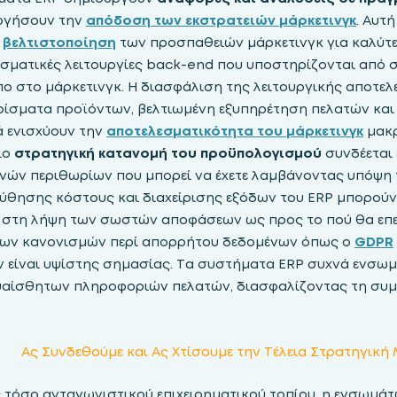
ογήσουν την
απόδοση των εκστρατειών μάρκετινγκ
. Αυτ
ή
βελτιστοποίηση
των προσπαθειών μάρκετινγκ για καλύτ
εσματικές λειτουργίες back-end που υποστηρίζονται από
ο στο μάρκετινγκ. Η διασφάλιση της λειτουργικής αποτε
ίσματα προϊόντων, βελτιωμένη εξυπηρέτηση πελατών και 
ά ενισχύουν την
αποτελεσματικότητα του μάρκετινγκ
μακ
ιο
στρατηγική κατανομή του προϋπολογισμού
συνδέεται 
νών περιθωρίων που μπορεί να έχετε λαμβάνοντας υπόψη τ
ύθησης κόστους και διαχείρισης εξόδων του ERP μπορού
ς στη λήψη των σωστών αποφάσεων ως προς το πού θα επ
των κανονισμών περί απορρήτου δεδομένων όπως ο
GDPR
 είναι υψίστης σημασίας. Τα συστήματα ERP συχνά ενσω
ευαίσθητων πληροφοριών πελατών, διασφαλίζοντας τη συμ
Ας Συνδεθούμε και Ας Χτίσουμε την Τέλεια Στρατηγική 
ς τόσο ανταγωνιστικού επιχειρηματικού τοπίου, η ενσωμά