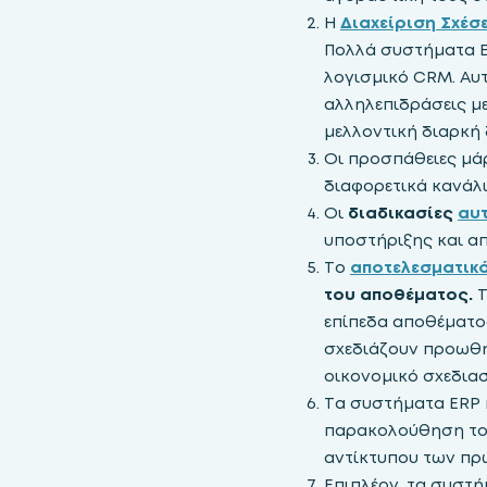
Η
Διαχείριση Σχέσ
Πολλά συστήματα E
λογισμικό CRM. Αυτ
αλληλεπιδράσεις με
μελλοντική διαρκή 
Οι προσπάθειες μά
διαφορετικά κανάλι
Οι
διαδικασίες
αυ
υποστήριξης και α
Το
αποτελεσματικό
του αποθέματος.
Τ
επίπεδα αποθέματος
σχεδιάζουν προωθήσ
οικονομικό σχεδια
Τα συστήματα ERP
παρακολούθηση του
αντίκτυπου των πρ
Επιπλέον, τα συστ