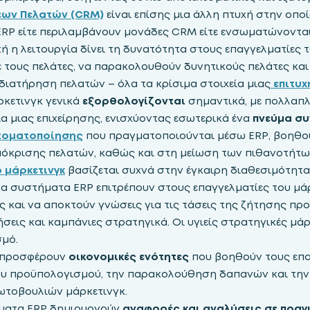
εων Πελατών (CRM)
είναι επίσης μια άλλη πτυχή στην οπ
RP είτε περιλαμβάνουν μονάδες CRM είτε ενσωματώνοντα
ή η λειτουργία δίνει τη δυνατότητα στους επαγγελματίες το
 τους πελάτες, να παρακολουθούν δυνητικούς πελάτες και 
διατήρηση πελατών – όλα τα κρίσιμα στοιχεία μιας
επιτυχ
ρκετινγκ γενικά
εξορθολογίζονται
σημαντικά, με πολλαπλ
α μιας επιχείρησης, ενισχύοντας εσωτερικά ένα
πνεύμα συ
τοματοποίησης
που πραγματοποιούνται μέσω ERP, βοηθού
πόκρισης πελατών, καθώς και στη μείωση των πιθανοτήτω
 μάρκετινγκ
βασίζεται συχνά στην έγκαιρη διαθεσιμότητ
α συστήματα ERP επιτρέπουν στους επαγγελματίες του μά
 και να αποκτούν γνώσεις για τις τάσεις της ζήτησης πρ
εις και καμπάνιες στρατηγικά. Οι υγιείς στρατηγικές μάρ
σμό.
 προσφέρουν
οικονομικές ενότητες
που βοηθούν τους επα
 προϋπολογισμού, την παρακολούθηση δαπανών και την 
ωτοβουλιών μάρκετινγκ.
ήματα ERP δημιουργούν
αναφορές και αναλύσεις σε πραγ