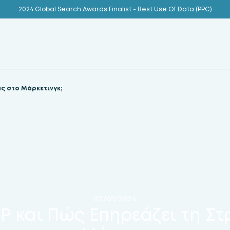
2024 Global Search Awards Finalist - Best Use Of Data (PPC)
ας στο Μάρκετινγκ;
02/01/2024
ERP και Πώς Επηρεάζει τη Σ