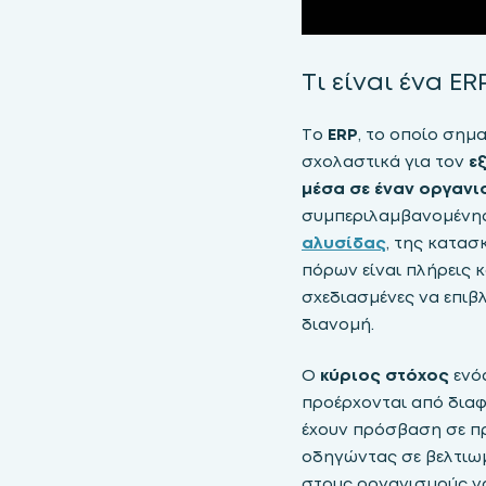
Τι είναι ένα ER
Το
ERP
, το οποίο σημ
σχολαστικά για τον
ε
μέσα σε έναν οργανι
συμπεριλαμβανομένης
αλυσίδας
, της κατασ
πόρων είναι πλήρεις κ
σχεδιασμένες να επιβ
διανομή.
Ο
κύριος στόχος
ενός
προέρχονται από διαφ
έχουν πρόσβαση σε πρ
οδηγώντας σε βελτιωμ
στους οργανισμούς να