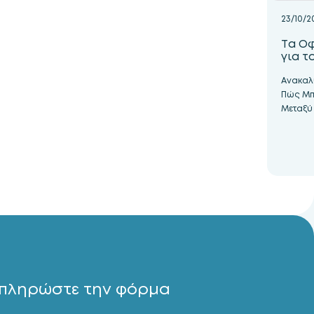
23/10/2
Τα O
για τ
Ανακαλ
Πώς Μπο
Μεταξύ
πληρώστε την φόρμα