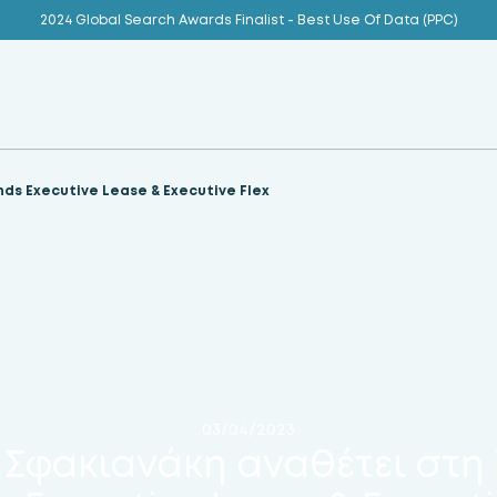
2024 Global Search Awards Finalist - Best Use Of Data (PPC)
ds Executive Lease & Εxecutive Flex
03/04/2023
 Σφακιανάκη αναθέτει στη 