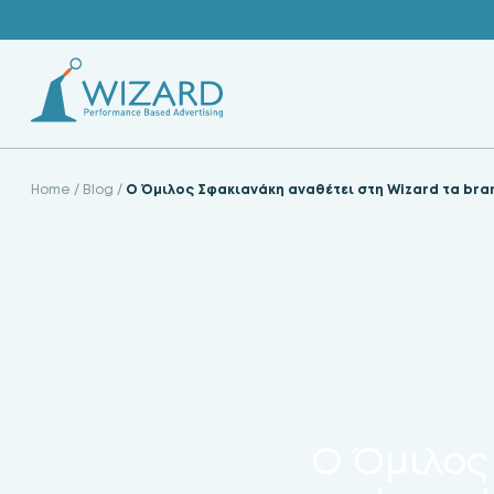
Skip
to
content
Home
/
Blog
/
O Όμιλος Σφακιανάκη αναθέτει στη Wizard τα bran
O Όμιλος