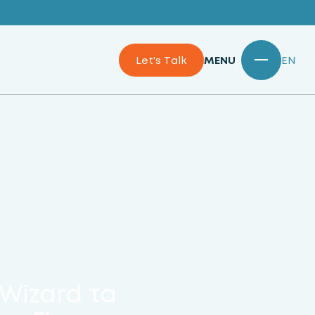
Let's Talk
MENU
EN
Wizard τα